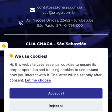
contatosp@cnaga.com.br
sac@cnaga.com.br
Av. Nações Unidas, 22452 - Jurubatuba
São Paulo, SP - 04795-000
CLIA CNAGA - São Sebastião
+55 12 3892-1041
We use cookies!
SAC +55 11 5545-1987
Hi, this website uses essential cookies to ensure its
proper operation and tracking cookies to understand
contatoss@cnaga.com.br
how you interact with it. The latter will be set only after
sac@cnaga.com.br
consent.
Let me choose
Av. Eng. Remo Correia da Silva, 1750 - Centro
São Sebastião, SP - 11600-000
Accept all
© 2020 - CNAGA - Armazéns Gerais Alfandegados Ltda. - All
Reject all
rights reserved.