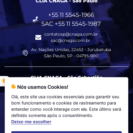
CLIA CNAGA - São Paulo
+55 11 5545-1966
SAC +55 11 5545-1987
contatosp@cnaga.com.br
sac@cnaga.com.br
Av. Nações Unidas, 22452 - Jurubatuba
São Paulo, SP - 04795-000
CLIA CNAGA - São Sebastião
Nós usamos Cookies!
+55 12 3892-1041
Olá, este site usa cookies essenciais para garantir seu
SAC +55 11 5545-1987
bom funcionamento e cookies de rastreamento para
entender como você interage com ele. Este último será
contatoss@cnaga.com.br
definido somente após o consentimento.
sac@cnaga.com.br
Deixe-me escolher
Av. Eng. Remo Correia da Silva, 1750 - Centro
São Sebastião, SP - 11600-000